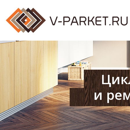
Цик
и ре